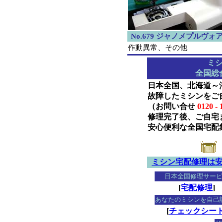
No.679 ジャノメプルヴォア
作動異常、その他
ミ
全国総
日本全国、北海道～
故障したミシンをご
（お問い合せ
0120 - 
修理完了後、ご自宅
安心便利な全国宅配
ミシン宅配修理は
日本全国修理サー
[
宅配修理
]
あなたのミシンを自己
[
チェックシー