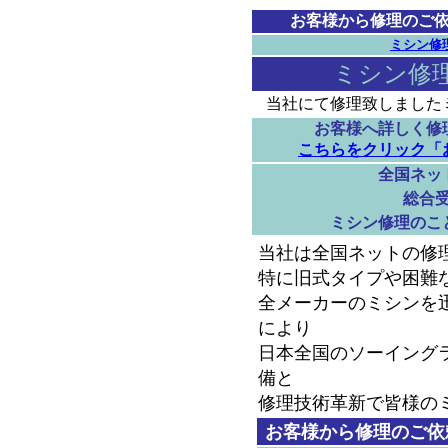
お客様から修理のご
ミシン修
ミシン修理
当社にて修理致しました
お客様へ詳しく修
こちらをクリック「
全国ネッ
総合
ミシン修理のこ
当社は全国ネットの修
特に旧式タイプや困難
全メーカーのミシンを
により
日本全国のソーイング
備と
修理技術革新で皆様の
お客様から修理のご依