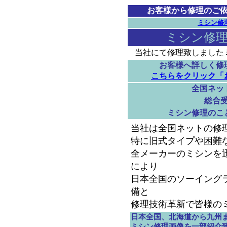
お客様から修理のご
ミシン修
ミシン修理画
当社にて修理致しました
お客様へ詳しく修
こちらをクリック「
全国ネッ
総合
ミシン修理のこ
当社は全国ネットの修
特に旧式タイプや困難
全メーカーのミシンを
により
日本全国のソーイング
備と
修理技術革新で皆様の
日本全国、北海道から九州
ミシン修理画像を一部紹介