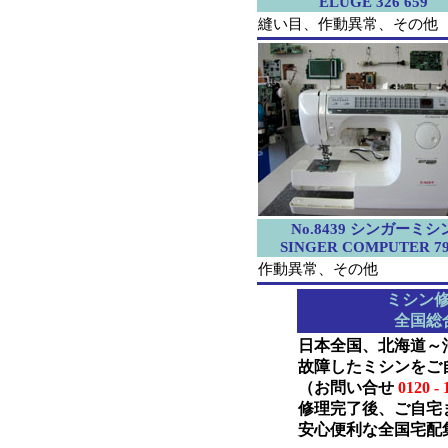
ELUGE 326 659
縫い目、作動異常、その他
No.8439 シンガーミシ
SINGER COMPUTER 79
作動異常、その他
ミシン
全国総
日本全国、北海道～
故障したミシンをご
（お問い合せ
0120 - 
修理完了後、ご自宅
安心便利な全国宅配