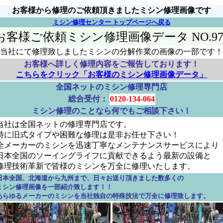
お客様から修理のご依頼頂きましたミシン修理画像です
ミシン修理センター トップページへ戻る
お客様ご依頼ミシン修理画像データ NO.97
当社にて修理致しましたミシンの分解作業の画像の一部です！
お客様へ詳しく修理内容をご報告しております！
こちらをクリック「お客様のミシン修理画像データ」
全国ネットのミシン修理専門店
総合受付：
0120-134-064
ミシン修理のことなら何でもご相談下さい！
当社は全国ネットの修理専門店です。
特に旧式タイプや困難な修理は是非お任せ下さい！
全メーカーのミシンを迅速丁寧なメンテナンスサービスにより
日本全国のソーイングライフに貢献できるよう最新の設備と
修理技術革新で皆様のミシンを万全に修理いたします。
日本全国、北海道から九州まで、日々お送り頂きました数多くの
ミシン修理画像を一部紹介致します！！
あらゆるメーカーのミシンを当社独自の特殊技法で万全に修理致します。