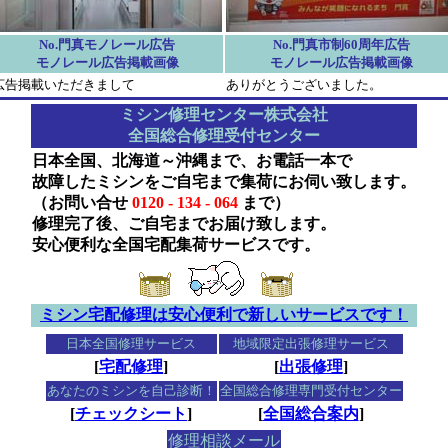
No.門真モノレール広告
No.門真市制60周年広告
モノレール広告掲載画像
モノレール広告掲載画像
広告掲載いただきまして
ありがとうございました。
ミシン修理センター株式会社
全国総合修理受付センター
日本全国、北海道～沖縄まで、お電話一本で
故障したミシンをご自宅まで集荷にお伺い致します。
（お問い合せ
0120 - 134 - 064
まで）
修理完了後、ご自宅までお届け致します。
安心便利な全国宅配集荷サービスです。
ミシン宅配修理は安心便利で新しいサービスです！
日本全国修理サービス
地域限定出張修理サービス
[
宅配修理
]
[
出張修理
]
あなたのミシンを自己診断！
全国総合修理専門受付センター
[
チェックシート
]
[
全国総合案内
]
修理相談メール