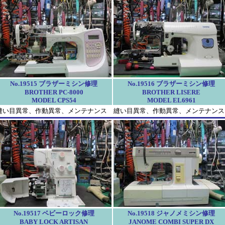
No.19515 ブラザーミシン修理
No.19516 ブラザーミシン修理
BROTHER PC-8000
BROTHER LISERE
MODEL CPS54
MODEL EL6961
縫い目異常、作動異常、メンテナンス
縫い目異常、作動異常、メンテナンス
No.19517 ベビーロック修理
No.19518 ジャノメミシン修理
BABY LOCK ARTISAN
JANOME COMBI SUPER DX