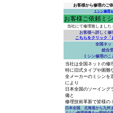
お客様から修理のご
ミシン修理セ
お客様ご依頼ミシン
当社にて修理致しました
お客様へ詳しく修
こちらをクリック「
全国ネッ
総合
ミシン修理のこ
当社は全国ネットの修
特に旧式タイプや困難
全メーカーのミシンを
により
日本全国のソーイング
備と
修理技術革新で皆様の
日本全国、北海道から九州
ミシン修理画像を一部紹介