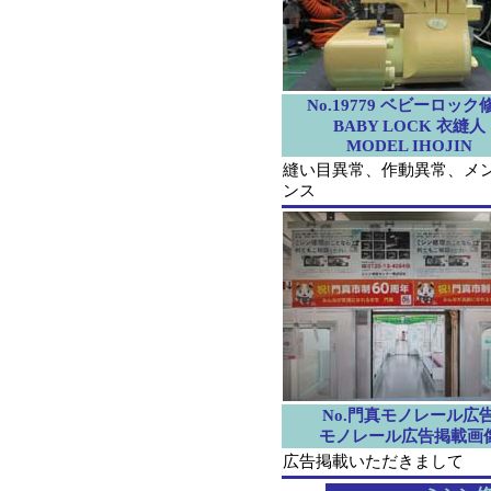
No.19779 ベビーロック
BABY LOCK 衣縫人
MODEL IHOJIN
縫い目異常、作動異常、メ
ンス
No.門真モノレール広
モノレール広告掲載画
広告掲載いただきまして