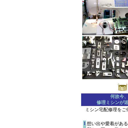
何故今
修理ミシンが
ミシン宅配修理をご
1
想い出や愛着がある