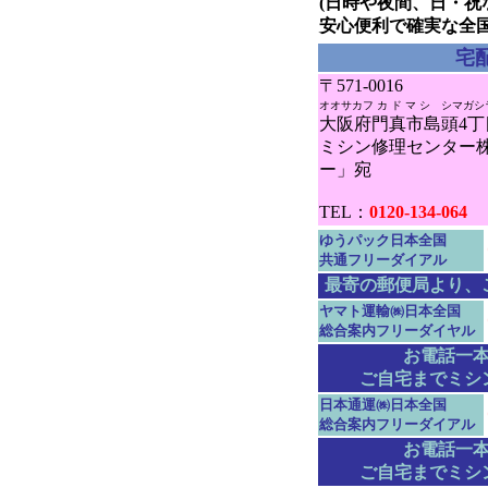
(日時や夜間、日・祝
安心便利で確実な全
宅
〒571-0016
オオサカフ カ ド マ シ シマガシ
大阪府門真市島頭4丁目2
ミシン修理センター
ー」宛
TEL：
0120-134-064
ゆうパック日本全国
共通フリーダイアル
最寄の郵便局より、
ヤマト運輸㈱日本全国
総合案内フリーダイヤル
お電話一
ご自宅までミシ
日本通運㈱日本全国
総合案内フリーダイアル
お電話一
ご自宅までミシ