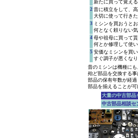
新たに買って覚える
2
昔に積立をして、高
大切に使って行きた
3
ミシンを買おうとお
何となく頼りない気
4
母や祖母に買って貰
何とか修理して使い
5
安価なミシンを買い
すぐ調子が悪くなり
昔のミシンは機種にも
殆ど部品を交換する事
部品の保有年数が経過
部品を揃えることが可
大量の中古部品
中古部品相談セ