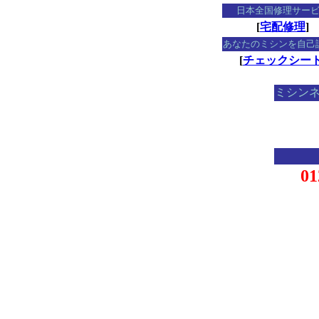
日本全国修理サー
[
宅配修理
]
あなたのミシンを自己
[
チェックシー
ミシン
01