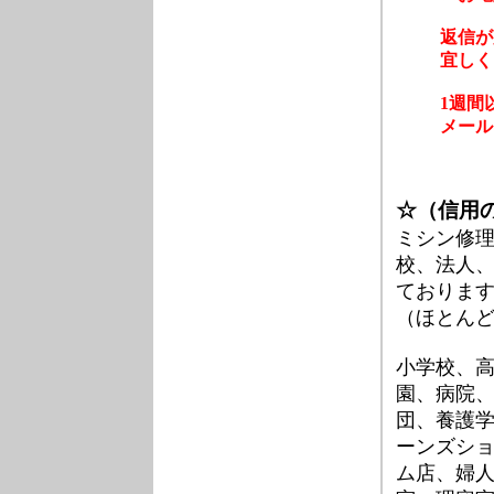
返信が
宜しく
1週間
メール
☆（信用
ミシン修
校、法人
ておりま
（ほとん
小学校、
園、病院
団、養護
ーンズシ
ム店、婦